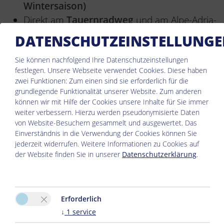
Wintersaison)
Direkt am
Tauernradweg
und am Alpe-Adria-
Radweg gelegen, auch bestens als
DATENSCHUTZEINSTELLUNG
Laufstrecke oder Sparzierweg geeignet
Sie können nachfolgend Ihre Datenschutzeinstellungen
Schnelles
Gratis-WLAN
im ganzen Haus
festlegen.
Unsere Webseite verwendet Cookies. Diese haben
Kostenloser
Fahrradverleih
im Sommer und
zwei Funktionen: Zum einen sind sie erforderlich für die
Rodelverleih
im Winter
grundlegende Funktionalität unserer Website. Zum anderen
können wir mit Hilfe der Cookies unsere Inhalte für Sie immer
Unser großer
Garten.
weiter verbessern. Hierzu werden pseudonymisierte Daten
von Website-Besuchern gesammelt und ausgewertet. Das
Einverständnis in die Verwendung der Cookies können Sie
jederzeit widerrufen. Weitere Informationen zu Cookies auf
der Website finden Sie in unserer
Datenschutzerklärung
.
Erforderlich
↓
1
service